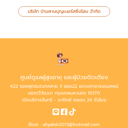
บริษัท บ้านสานบุญเนอร์สซิ่งโฮม จำกัด
ศูนย์ดูแลผู้สูงอายุ และผู้ป่วยติดเตียง
422 ซอยพุทธมณฑลสาย 3 ซอย22 แขวงศาลาธรรมสพน์
เขตทวีวัฒนา กรุงเทพมหานคร 10170
เปิดบริการจันทร์ - อาทิตย์ ตลอด 24 ชั่วโมง
อีเมล :
aliyalek2013@hotmail.com