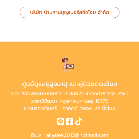
บริษัท บ้านสานบุญเนอร์สซิ่งโฮม จำกัด
ศูนย์ดูแลผู้สูงอายุ และผู้ป่วยติดเตียง
422 ซอยพุทธมณฑลสาย 3 ซอย22 แขวงศาลาธรรมสพน์
เขตทวีวัฒนา กรุงเทพมหานคร 10170
เปิดบริการจันทร์ - อาทิตย์ ตลอด 24 ชั่วโมง
อีเมล :
aliyalek2013@hotmail.com